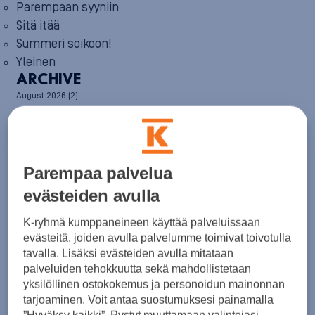
Parempaan syyniin
Sitä itää
Summeri soikoon!
Yleinen
ARCHIVE
August 2026
(2)
July 2026
(6)
June 2026
(6)
May 2026
(8)
April 2026
(9)
March 2026
(8)
Parempaa palvelua
February 2026
(5)
evästeiden avulla
January 2026
(6)
December 2025
(8)
K-ryhmä kumppaneineen käyttää palveluissaan
November 2025
(7)
October 2025
(8)
evästeitä, joiden avulla palvelumme toimivat toivotulla
September 2025
(5)
tavalla. Lisäksi evästeiden avulla mitataan
August 2025
(6)
palveluiden tehokkuutta sekä mahdollistetaan
July 2025
(7)
yksilöllinen ostokokemus ja personoidun mainonnan
June 2025
(7)
tarjoaminen. Voit antaa suostumuksesi painamalla
May 2025
(6)