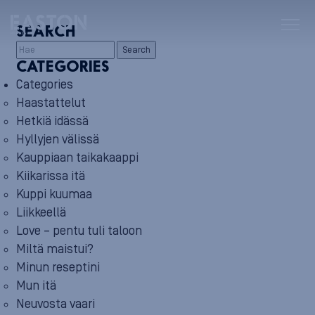
SEARCH
Search
CATEGORIES
Categories
Haastattelut
Hetkiä idässä
Hyllyjen välissä
Kauppiaan taikakaappi
Kiikarissa itä
Kuppi kuumaa
Liikkeellä
Love – pentu tuli taloon
Miltä maistui?
Minun reseptini
Mun itä
Neuvosta vaari