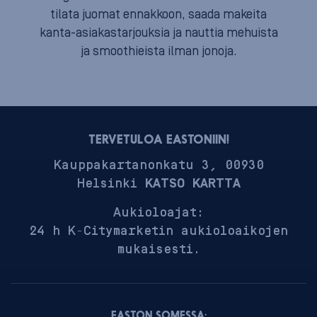
tilata juomat ennakkoon, saada makeita
kanta-asiakastarjouksia ja nauttia mehuista
ja smoothieista ilman jonoja.
TERVETULOA EASTONIIN!
Kauppakartanonkatu 3, 00930
Helsinki
KATSO KARTTA
Aukioloajat:
24 h K-Citymarketin aukioloaikojen
mukaisesti.
EASTON SOMESSA: