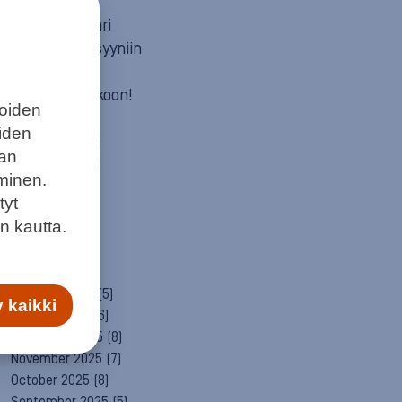
Mun itä
Neuvosta vaari
Parempaan syyniin
Sitä itää
Summeri soikoon!
joiden
Yleinen
eiden
ARCHIVE
aan
August 2026
(1)
minen.
July 2026
(6)
tyt
June 2026
(6)
n kautta.
May 2026
(8)
April 2026
(9)
March 2026
(8)
February 2026
(5)
 kaikki
January 2026
(6)
December 2025
(8)
November 2025
(7)
October 2025
(8)