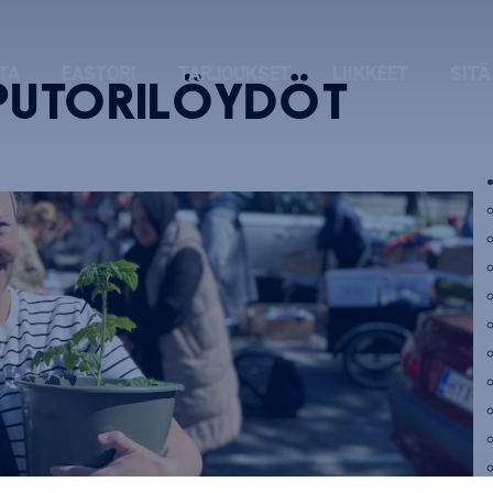
TA
EASTORI
TARJOUKSET
LIIKKEET
SITÄ
PPUTORILÖYDÖT