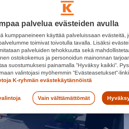
mpaa palvelua evästeiden avulla
-KIRPPIKSELTÄ, EASTONIN
KIPAIKALTA
ä kumppaneineen käyttää palveluissaan evästeitä, 
palvelumme toimivat toivotulla tavalla. Lisäksi eväst
lä Eastonin ulkoparkkipaikalla. Bongaa vaikka
 mitataan palveluiden tehokkuutta sekä mahdollistet
tteita. Lue kokemukseni ja vinkit, miten pääset itse
llinen ostokokemus ja personoidun mainonnan tarjoa
le tai myyjäksi.
ntaa suostumuksesi painamalla ”Hyväksy kaikki”. Pys
maan valintojasi myöhemmin ”Evästeasetukset”-linki
ietoja K-ryhmän evästekäytännöistä
valintoja
Vain välttämättömät
Hyväksy