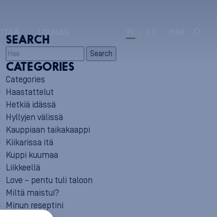
 ITÄÄ
LOUNAS
FI
/
EN
HAE
SEARCH
Search
CATEGORIES
Categories
Haastattelut
Hetkiä idässä
Hyllyjen välissä
Kauppiaan taikakaappi
Kiikarissa itä
Kuppi kuumaa
Liikkeellä
Love – pentu tuli taloon
Miltä maistui?
Minun reseptini