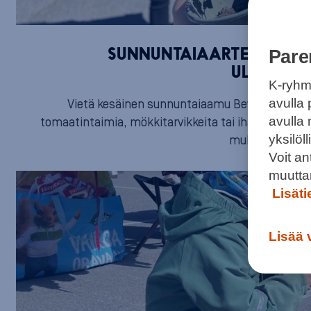
Pare
SUNNUNTAIAARTEITA BEWE
ULKOPARK
K-ryhm
avulla 
Vietä kesäinen sunnuntaiaamu Bewe-kirppiksel
avulla
tomaatintaimia, mökkitarvikkeita tai ihania kesävaa
yksilö
mukaan ostoksil
Voit a
muutta
Lisät
Lisää 