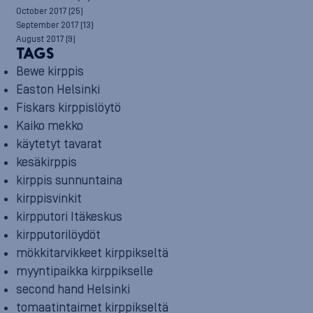
October 2017
(25)
September 2017
(13)
August 2017
(9)
TAGS
Bewe kirppis
Easton Helsinki
Fiskars kirppislöytö
Kaiko mekko
käytetyt tavarat
kesäkirppis
kirppis sunnuntaina
kirppisvinkit
kirpputori Itäkeskus
kirpputorilöydöt
mökkitarvikkeet kirppikseltä
myyntipaikka kirppikselle
second hand Helsinki
tomaatintaimet kirppikseltä