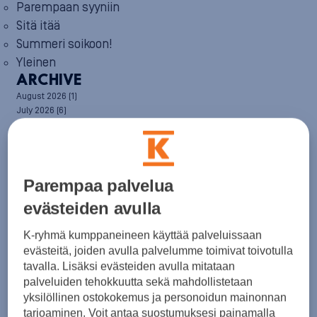
Parempaan syyniin
Sitä itää
Summeri soikoon!
Yleinen
ARCHIVE
August 2026
(1)
July 2026
(6)
June 2026
(6)
May 2026
(8)
April 2026
(9)
March 2026
(8)
February 2026
(5)
Parempaa palvelua
January 2026
(6)
evästeiden avulla
December 2025
(8)
November 2025
(7)
K-ryhmä kumppaneineen käyttää palveluissaan
October 2025
(8)
evästeitä, joiden avulla palvelumme toimivat toivotulla
September 2025
(5)
tavalla. Lisäksi evästeiden avulla mitataan
August 2025
(6)
July 2025
(7)
palveluiden tehokkuutta sekä mahdollistetaan
June 2025
(7)
yksilöllinen ostokokemus ja personoidun mainonnan
May 2025
(6)
tarjoaminen. Voit antaa suostumuksesi painamalla