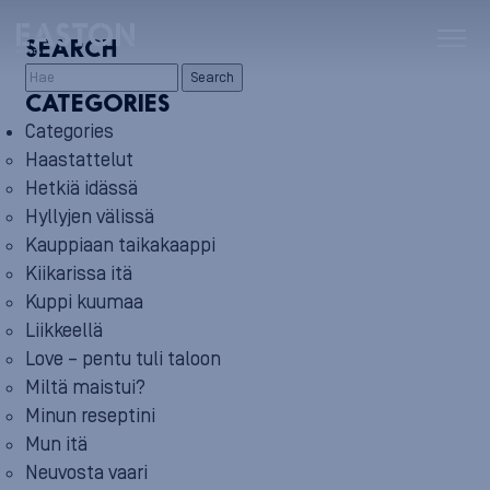
SEARCH
Search
CATEGORIES
Categories
Haastattelut
Hetkiä idässä
Hyllyjen välissä
Kauppiaan taikakaappi
Kiikarissa itä
Kuppi kuumaa
Liikkeellä
Love – pentu tuli taloon
Miltä maistui?
Minun reseptini
Mun itä
Neuvosta vaari