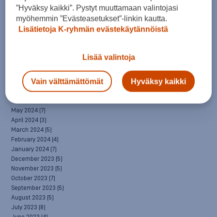
April 2025
(7)
”Hyväksy kaikki”. Pystyt muuttamaan valintojasi
March 2025
(7)
myöhemmin ”Evästeasetukset”-linkin kautta.
February 2025
(6)
Lisätietoja K-ryhmän evästekäytännöistä
January 2025
(8)
December 2024
(6)
November 2024
(10)
Lisää valintoja
October 2024
(8)
September 2024
(4)
Vain välttämättömät
Hyväksy kaikki
August 2024
(6)
July 2024
(5)
June 2024
(5)
May 2024
(7)
April 2024
(3)
March 2024
(5)
February 2024
(4)
January 2024
(7)
December 2023
(5)
November 2023
(5)
October 2023
(7)
September 2023
(5)
August 2023
(5)
July 2023
(8)