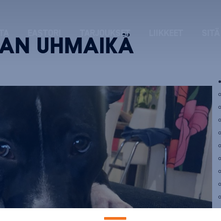
TA
EASTORI
TARJOUKSET
LIIKKEET
SITÄ
RAN UHMAIKÄ