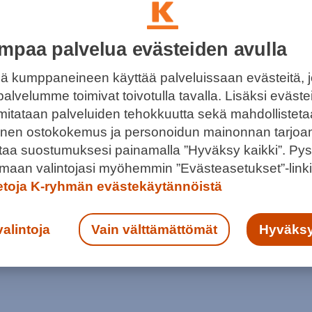
mpaa palvelua evästeiden avulla
ä kumppaneineen käyttää palveluissaan evästeitä, 
AA UHMAIKÄÄN
palvelumme toimivat toivotulla tavalla. Lisäksi eväst
 mitataan palveluiden tehokkuutta sekä mahdollistet
vät suloisesta pennusta kiukuttelevan kakaran.
llinen ostokokemus ja personoidun mainonnan tarjoa
kun ei ota oikuista itseensä.
ntaa suostumuksesi painamalla ”Hyväksy kaikki”. Pys
maan valintojasi myöhemmin ”Evästeasetukset”-linki
ietoja K-ryhmän evästekäytännöistä
valintoja
Vain välttämättömät
Hyväksy