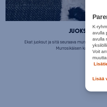
Pare
K-ryhm
JUOKSUJALK
avulla 
avulla
Ekat juoksut ja sitä seuraava murrosikä teke
yksilö
Murrosikäisen kanssa pärjää 
Voit a
muutta
Lisät
Lisää 