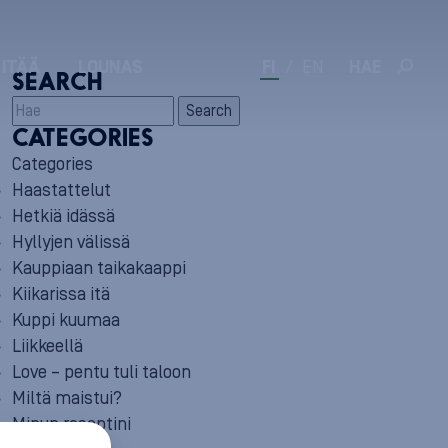
 ITÄÄ
LOUNAS
FI
/
EN
HAE
SEARCH
Search
CATEGORIES
Categories
Haastattelut
Hetkiä idässä
Hyllyjen välissä
Kauppiaan taikakaappi
Kiikarissa itä
Kuppi kuumaa
Liikkeellä
Love – pentu tuli taloon
Miltä maistui?
Minun reseptini