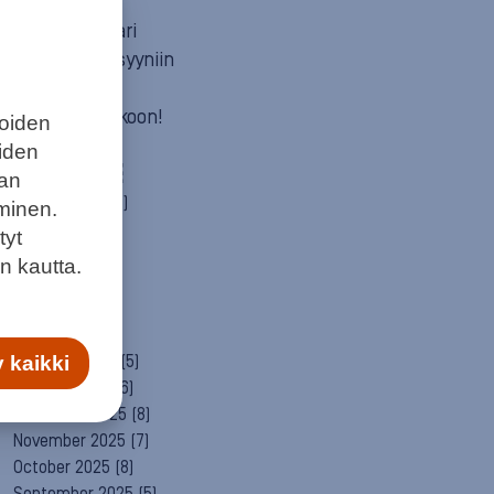
Mun itä
Neuvosta vaari
Parempaan syyniin
Sitä itää
Summeri soikoon!
joiden
Yleinen
eiden
ARCHIVE
aan
August 2026
(2)
minen.
July 2026
(6)
tyt
June 2026
(6)
n kautta.
May 2026
(8)
April 2026
(9)
March 2026
(8)
February 2026
(5)
 kaikki
January 2026
(6)
December 2025
(8)
November 2025
(7)
October 2025
(8)