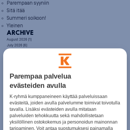
Parempaan syyniin
Sitä itää
Summeri soikoon!
Yleinen
ARCHIVE
August 2026
(1)
July 2026
(6)
June 2026
(6)
May 2026
(8)
April 2026
(9)
March 2026
(8)
February 2026
(5)
Parempaa palvelua
January 2026
(6)
evästeiden avulla
December 2025
(8)
November 2025
(7)
K-ryhmä kumppaneineen käyttää palveluissaan
October 2025
(8)
evästeitä, joiden avulla palvelumme toimivat toivotulla
September 2025
(5)
tavalla. Lisäksi evästeiden avulla mitataan
August 2025
(6)
July 2025
(7)
palveluiden tehokkuutta sekä mahdollistetaan
June 2025
(7)
yksilöllinen ostokokemus ja personoidun mainonnan
May 2025
(6)
tarjoaminen. Voit antaa suostumuksesi painamalla