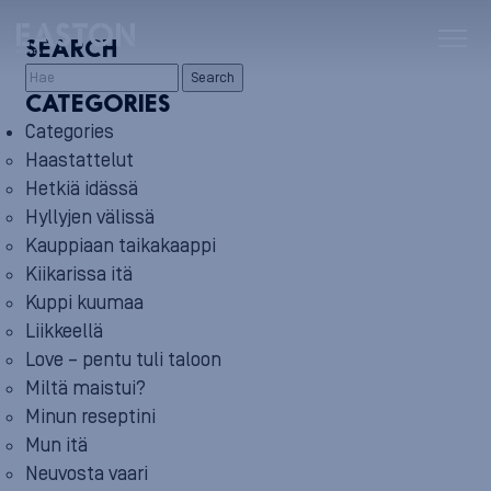
SEARCH
Search
CATEGORIES
Categories
Haastattelut
Hetkiä idässä
Hyllyjen välissä
Kauppiaan taikakaappi
Kiikarissa itä
Kuppi kuumaa
Liikkeellä
Love – pentu tuli taloon
Miltä maistui?
Minun reseptini
Mun itä
Neuvosta vaari