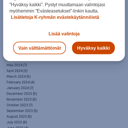
April 2025
(7)
”Hyväksy kaikki”. Pystyt muuttamaan valintojasi
March 2025
(7)
myöhemmin ”Evästeasetukset”-linkin kautta.
February 2025
(6)
Lisätietoja K-ryhmän evästekäytännöistä
January 2025
(8)
December 2024
(6)
November 2024
(10)
Lisää valintoja
October 2024
(8)
September 2024
(4)
Vain välttämättömät
Hyväksy kaikki
August 2024
(6)
July 2024
(5)
June 2024
(5)
May 2024
(7)
April 2024
(3)
March 2024
(5)
February 2024
(4)
January 2024
(7)
December 2023
(5)
November 2023
(5)
October 2023
(7)
September 2023
(5)
August 2023
(5)
July 2023
(8)