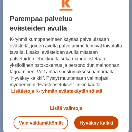
June 2023
(4)
May 2023
(7)
April 2023
(7)
Parempaa palvelua
March 2023
(8)
February 2023
(6)
evästeiden avulla
January 2023
(7)
December 2022
(6)
K-ryhmä kumppaneineen käyttää palveluissaan
November 2022
(6)
evästeitä, joiden avulla palvelumme toimivat toivotulla
October 2022
(7)
tavalla. Lisäksi evästeiden avulla mitataan
September 2022
(5)
palveluiden tehokkuutta sekä mahdollistetaan
August 2022
(4)
yksilöllinen ostokokemus ja personoidun mainonnan
July 2022
(9)
June 2022
(7)
tarjoaminen. Voit antaa suostumuksesi painamalla
May 2022
(8)
”Hyväksy kaikki”. Pystyt muuttamaan valintojasi
April 2022
(10)
myöhemmin ”Evästeasetukset”-linkin kautta.
March 2022
(11)
Lisätietoja K-ryhmän evästekäytännöistä
February 2022
(9)
January 2022
(9)
December 2021
(8)
Lisää valintoja
November 2021
(9)
October 2021
(9)
Vain välttämättömät
Hyväksy kaikki
September 2021
(9)
August 2021
(8)