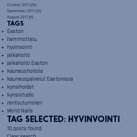
October 2017
(25)
September 2017
(13)
August 2017
(9)
TAGS
Easton
hemmottelu
hyvinvointi
jalkahoito
jalkahoito Easton
kauneushoitola
kauneuspalvelut Eastonissa
kynsihoidot
kynsistudio
rentoutuminen
World Nails
TAG SELECTED:
HYVINVOINTI
10 posts found.
Clear search