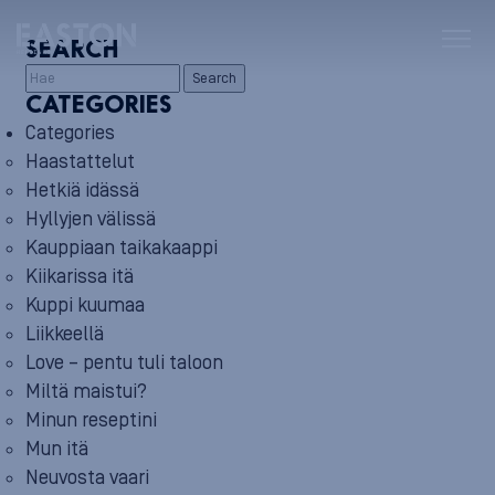
SEARCH
Search
CATEGORIES
Categories
Haastattelut
Hetkiä idässä
Hyllyjen välissä
Kauppiaan taikakaappi
Kiikarissa itä
Kuppi kuumaa
Liikkeellä
Love – pentu tuli taloon
Miltä maistui?
Minun reseptini
Mun itä
Neuvosta vaari