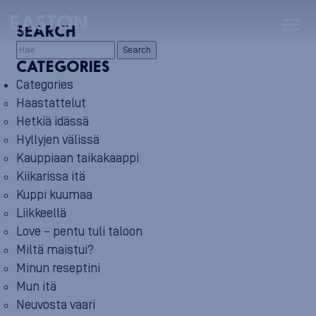
SEARCH
Search
CATEGORIES
Categories
Haastattelut
Hetkiä idässä
Hyllyjen välissä
Kauppiaan taikakaappi
Kiikarissa itä
Kuppi kuumaa
Liikkeellä
Love – pentu tuli taloon
Miltä maistui?
Minun reseptini
Mun itä
Neuvosta vaari