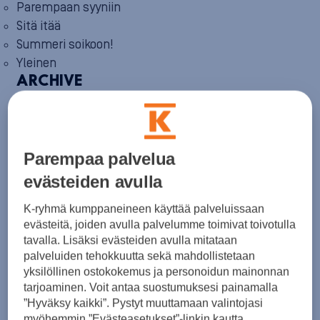
Parempaan syyniin
Sitä itää
Summeri soikoon!
Yleinen
ARCHIVE
August 2026
(2)
July 2026
(6)
June 2026
(6)
May 2026
(8)
April 2026
(9)
Parempaa palvelua
March 2026
(8)
evästeiden avulla
February 2026
(5)
January 2026
(6)
K-ryhmä kumppaneineen käyttää palveluissaan
December 2025
(8)
evästeitä, joiden avulla palvelumme toimivat toivotulla
November 2025
(7)
tavalla. Lisäksi evästeiden avulla mitataan
October 2025
(8)
September 2025
(5)
palveluiden tehokkuutta sekä mahdollistetaan
August 2025
(6)
yksilöllinen ostokokemus ja personoidun mainonnan
July 2025
(7)
tarjoaminen. Voit antaa suostumuksesi painamalla
June 2025
(7)
”Hyväksy kaikki”. Pystyt muuttamaan valintojasi
May 2025
(6)
myöhemmin ”Evästeasetukset”-linkin kautta.