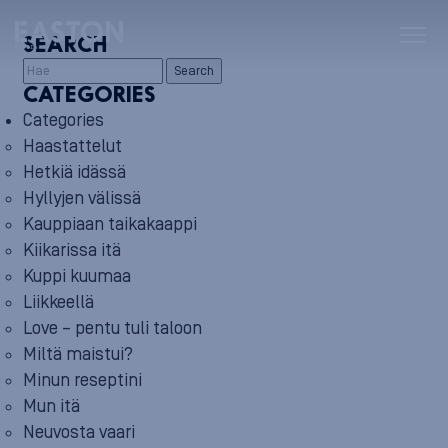
SEARCH
Search
CATEGORIES
Categories
Haastattelut
Hetkiä idässä
Hyllyjen välissä
Kauppiaan taikakaappi
Kiikarissa itä
Kuppi kuumaa
Liikkeellä
Love – pentu tuli taloon
Miltä maistui?
Minun reseptini
Mun itä
Neuvosta vaari