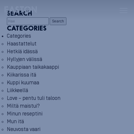
SEARCH
Search
CATEGORIES
Categories
Haastattelut
Hetkiä idässä
Hyllyjen välissä
Kauppiaan taikakaappi
Kiikarissa itä
Kuppi kuumaa
Liikkeellä
Love – pentu tuli taloon
Miltä maistui?
Minun reseptini
Mun itä
Neuvosta vaari