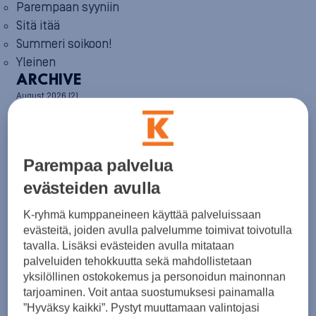
Parempaan syyniin
Sitä itää
Summeri soikoon!
Yleinen
ARCHIVE
August 2026
(2)
July 2026
(6)
June 2026
(6)
May 2026
(8)
April 2026
(9)
Parempaa palvelua
March 2026
(8)
February 2026
(5)
evästeiden avulla
January 2026
(6)
December 2025
(8)
K-ryhmä kumppaneineen käyttää palveluissaan
November 2025
(7)
evästeitä, joiden avulla palvelumme toimivat toivotulla
October 2025
(8)
tavalla. Lisäksi evästeiden avulla mitataan
September 2025
(5)
palveluiden tehokkuutta sekä mahdollistetaan
August 2025
(6)
yksilöllinen ostokokemus ja personoidun mainonnan
July 2025
(7)
tarjoaminen. Voit antaa suostumuksesi painamalla
June 2025
(7)
”Hyväksy kaikki”. Pystyt muuttamaan valintojasi
May 2025
(6)