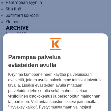
Parempaan syyniin
Sitä itää
Summeri soikoon!
Yleinen
ARCHIVE
August 2026
(2)
July 2026
(6)
June 2026
(6)
May 2026
(8)
April 2026
(9)
Parempaa palvelua
March 2026
(8)
February 2026
(5)
evästeiden avulla
January 2026
(6)
December 2025
(8)
K-ryhmä kumppaneineen käyttää palveluissaan
November 2025
(7)
evästeitä, joiden avulla palvelumme toimivat toivotulla
October 2025
(8)
tavalla. Lisäksi evästeiden avulla mitataan
September 2025
(5)
palveluiden tehokkuutta sekä mahdollistetaan
August 2025
(6)
yksilöllinen ostokokemus ja personoidun mainonnan
July 2025
(7)
tarjoaminen. Voit antaa suostumuksesi painamalla
June 2025
(7)
”Hyväksy kaikki”. Pystyt muuttamaan valintojasi
May 2025
(6)