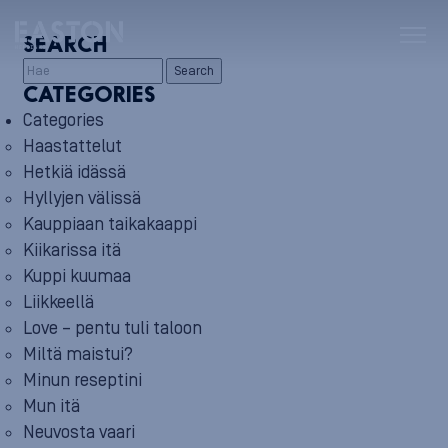
SEARCH
Search
CATEGORIES
Categories
Haastattelut
Hetkiä idässä
Hyllyjen välissä
Kauppiaan taikakaappi
Kiikarissa itä
Kuppi kuumaa
Liikkeellä
Love – pentu tuli taloon
Miltä maistui?
Minun reseptini
Mun itä
Neuvosta vaari