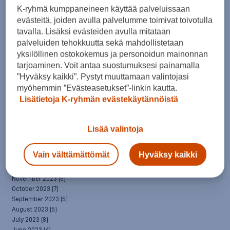
April 2025
(7)
K-ryhmä kumppaneineen käyttää palveluissaan
March 2025
(7)
evästeitä, joiden avulla palvelumme toimivat toivotulla
February 2025
(6)
tavalla. Lisäksi evästeiden avulla mitataan
January 2025
(8)
palveluiden tehokkuutta sekä mahdollistetaan
December 2024
(6)
yksilöllinen ostokokemus ja personoidun mainonnan
November 2024
(10)
tarjoaminen. Voit antaa suostumuksesi painamalla
October 2024
(8)
”Hyväksy kaikki”. Pystyt muuttamaan valintojasi
September 2024
(4)
August 2024
(6)
myöhemmin ”Evästeasetukset”-linkin kautta.
July 2024
(5)
Lisätietoja K-ryhmän evästekäytännöistä
June 2024
(5)
May 2024
(7)
April 2024
(3)
Lisää valintoja
March 2024
(5)
February 2024
(4)
Vain välttämättömät
Hyväksy kaikki
January 2024
(7)
December 2023
(5)
November 2023
(5)
October 2023
(7)
September 2023
(5)
August 2023
(5)
July 2023
(8)