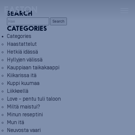
SEARCH
Search
CATEGORIES
Categories
Haastattelut
Hetkiä idässä
Hyllyjen välissä
Kauppiaan taikakaappi
Kiikarissa itä
Kuppi kuumaa
Liikkeellä
Love – pentu tuli taloon
Miltä maistui?
Minun reseptini
Mun itä
Neuvosta vaari