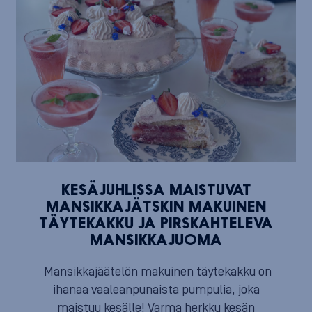
KESÄJUHLISSA MAISTUVAT
MANSIKKAJÄTSKIN MAKUINEN
TÄYTEKAKKU JA PIRSKAHTELEVA
MANSIKKAJUOMA
Mansikkajäätelön makuinen täytekakku on
ihanaa vaaleanpunaista pumpulia, joka
maistuu kesälle! Varma herkku kesän