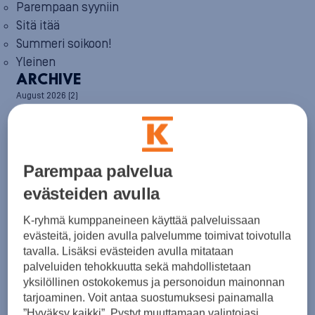
Parempaan syyniin
Sitä itää
Summeri soikoon!
Yleinen
ARCHIVE
August 2026
(2)
July 2026
(6)
June 2026
(6)
May 2026
(8)
April 2026
(9)
March 2026
(8)
Parempaa palvelua
February 2026
(5)
evästeiden avulla
January 2026
(6)
December 2025
(8)
K-ryhmä kumppaneineen käyttää palveluissaan
November 2025
(7)
evästeitä, joiden avulla palvelumme toimivat toivotulla
October 2025
(8)
tavalla. Lisäksi evästeiden avulla mitataan
September 2025
(5)
August 2025
(6)
palveluiden tehokkuutta sekä mahdollistetaan
July 2025
(7)
yksilöllinen ostokokemus ja personoidun mainonnan
June 2025
(7)
tarjoaminen. Voit antaa suostumuksesi painamalla
May 2025
(6)
”Hyväksy kaikki”. Pystyt muuttamaan valintojasi