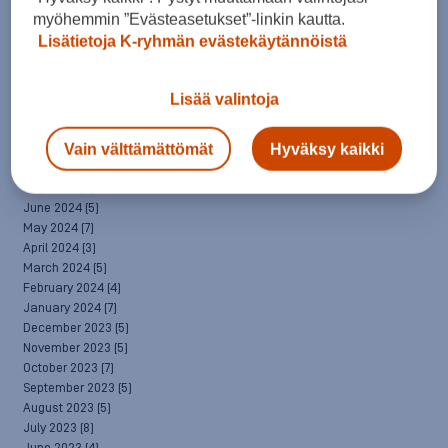
April 2025
(7)
myöhemmin ”Evästeasetukset”-linkin kautta.
March 2025
(7)
Lisätietoja K-ryhmän evästekäytännöistä
February 2025
(6)
January 2025
(8)
December 2024
(6)
Lisää valintoja
November 2024
(10)
October 2024
(8)
Vain välttämättömät
Hyväksy kaikki
September 2024
(4)
August 2024
(6)
July 2024
(5)
June 2024
(5)
May 2024
(7)
April 2024
(3)
March 2024
(5)
February 2024
(4)
January 2024
(7)
December 2023
(5)
November 2023
(5)
October 2023
(7)
September 2023
(5)
August 2023
(5)
July 2023
(8)