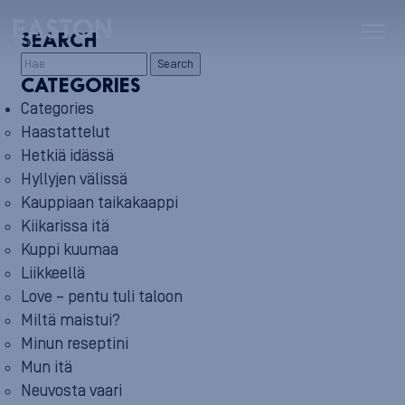
SEARCH
Search
CATEGORIES
Categories
Haastattelut
Hetkiä idässä
Hyllyjen välissä
Kauppiaan taikakaappi
Kiikarissa itä
Kuppi kuumaa
Liikkeellä
Love – pentu tuli taloon
Miltä maistui?
Minun reseptini
Mun itä
Neuvosta vaari