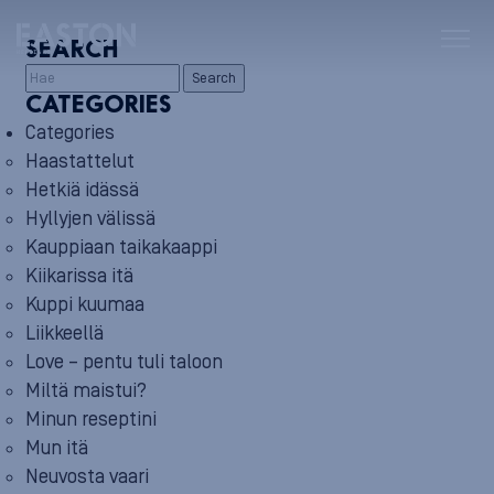
SEARCH
Search
CATEGORIES
Categories
Haastattelut
Hetkiä idässä
Hyllyjen välissä
Kauppiaan taikakaappi
Kiikarissa itä
Kuppi kuumaa
Liikkeellä
Love – pentu tuli taloon
Miltä maistui?
Minun reseptini
Mun itä
Neuvosta vaari