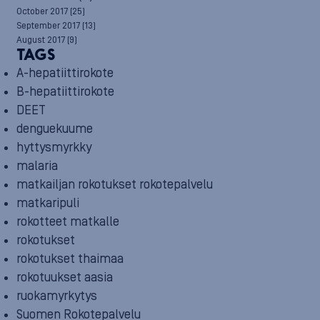
October 2017
(25)
September 2017
(13)
August 2017
(9)
TAGS
A-hepatiittirokote
B-hepatiittirokote
DEET
denguekuume
hyttysmyrkky
malaria
matkailjan rokotukset rokotepalvelu
matkaripuli
rokotteet matkalle
rokotukset
rokotukset thaimaa
rokotuukset aasia
ruokamyrkytys
Suomen Rokotepalvelu