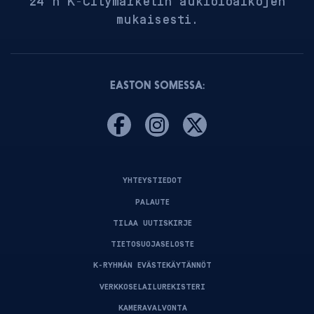
24 h K-Citymarketin aukioloaikojen
mukaisesti.
EASTON SOMESSA:
YHTEYSTIEDOT
PALAUTE
TILAA UUTISKIRJE
TIETOSUOJASELOSTE
K-RYHMÄN EVÄSTEKÄYTÄNNÖT
VERKKOSELAILUREKISTERI
KAMERAVALVONTA