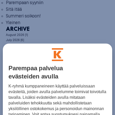
Parempaan syyniin
Sitä itää
Summeri soikoon!
Yleinen
ARCHIVE
August 2026
(1)
July 2026
(6)
June 2026
(6)
May 2026
(8)
April 2026
(9)
March 2026
(8)
February 2026
(5)
Parempaa palvelua
January 2026
(6)
evästeiden avulla
December 2025
(8)
November 2025
(7)
K-ryhmä kumppaneineen käyttää palveluissaan
October 2025
(8)
evästeitä, joiden avulla palvelumme toimivat toivotulla
September 2025
(5)
August 2025
(6)
tavalla. Lisäksi evästeiden avulla mitataan
July 2025
(7)
palveluiden tehokkuutta sekä mahdollistetaan
June 2025
(7)
yksilöllinen ostokokemus ja personoidun mainonnan
May 2025
(6)
tarjoaminen. Voit antaa suostumuksesi painamalla