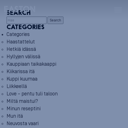
SEARCH
Search
CATEGORIES
Categories
Haastattelut
Hetkiä idässä
Hyllyjen välissä
Kauppiaan taikakaappi
Kiikarissa itä
Kuppi kuumaa
Liikkeellä
Love – pentu tuli taloon
Miltä maistui?
Minun reseptini
Mun itä
Neuvosta vaari