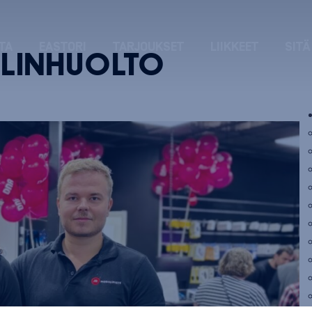
TA
EASTORI
TARJOUKSET
LIIKKEET
SITÄ
ELINHUOLTO