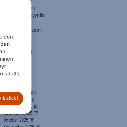
Mun itä
Neuvosta vaari
Parempaan syyniin
Sitä itää
Summeri soikoon!
joiden
Yleinen
eiden
ARCHIVE
aan
August 2026
(1)
minen.
July 2026
(6)
June 2026
(6)
tyt
May 2026
(8)
n kautta.
April 2026
(9)
March 2026
(8)
February 2026
(5)
 kaikki
January 2026
(6)
December 2025
(8)
November 2025
(7)
October 2025
(8)