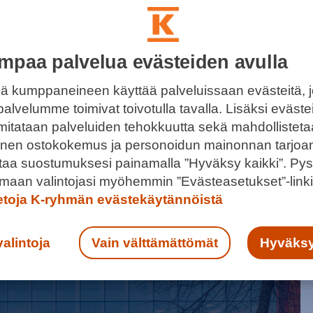
mpaa palvelua evästeiden avulla
UTTAA KAIKISSA PUHELINASIOISSA
ä kumppaneineen käyttää palveluissaan evästeitä, 
palvelumme toimivat toivotulla tavalla. Lisäksi eväst
obiiliasioissa. Liikkeestä saat liittymät kaikilta
 mitataan palveluiden tehokkuutta sekä mahdollistet
tit ja tarvikkeet saman katon alta.
llinen ostokokemus ja personoidun mainonnan tarjoa
ntaa suostumuksesi painamalla ”Hyväksy kaikki”. Pys
maan valintojasi myöhemmin ”Evästeasetukset”-linki
ietoja K-ryhmän evästekäytännöistä
valintoja
Vain välttämättömät
Hyväksy