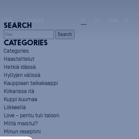
 ITÄÄ
LOUNAS
FI
/
EN
HAE
SEARCH
Search
CATEGORIES
Categories
Haastattelut
Hetkiä idässä
Hyllyjen välissä
Kauppiaan taikakaappi
Kiikarissa itä
Kuppi kuumaa
Liikkeellä
Love – pentu tuli taloon
Miltä maistui?
Minun reseptini