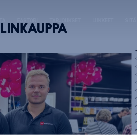
TA
EASTORI
TARJOUKSET
LIIKKEET
SITÄ
LINKAUPPA