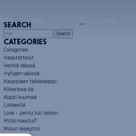
 ITÄÄ
LOUNAS
FI
/
EN
HAE
SEARCH
Search
CATEGORIES
Categories
Haastattelut
Hetkiä idässä
Hyllyjen välissä
Kauppiaan taikakaappi
Kiikarissa itä
Kuppi kuumaa
Liikkeellä
Love – pentu tuli taloon
Miltä maistui?
Minun reseptini