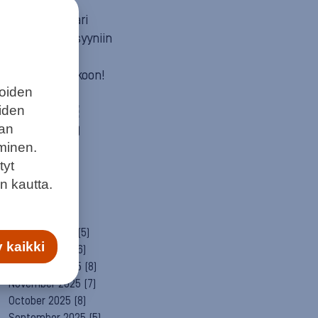
Mun itä
Neuvosta vaari
Parempaan syyniin
Sitä itää
Summeri soikoon!
joiden
Yleinen
eiden
ARCHIVE
aan
August 2026
(1)
minen.
July 2026
(6)
June 2026
(6)
tyt
May 2026
(8)
n kautta.
April 2026
(9)
March 2026
(8)
February 2026
(5)
 kaikki
January 2026
(6)
December 2025
(8)
November 2025
(7)
October 2025
(8)