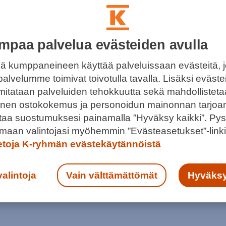
mpaa palvelua evästeiden avulla
UTTAA KAIKISSA PUHELINASIOISSA
ä kumppaneineen käyttää palveluissaan evästeitä, 
palvelumme toimivat toivotulla tavalla. Lisäksi eväst
obiiliasioissa. Liikkeestä saat liittymät kaikilta
 mitataan palveluiden tehokkuutta sekä mahdollistet
tit ja tarvikkeet saman katon alta.
llinen ostokokemus ja personoidun mainonnan tarjoa
ntaa suostumuksesi painamalla ”Hyväksy kaikki”. Pys
maan valintojasi myöhemmin ”Evästeasetukset”-linki
ietoja K-ryhmän evästekäytännöistä
valintoja
Vain välttämättömät
Hyväksy