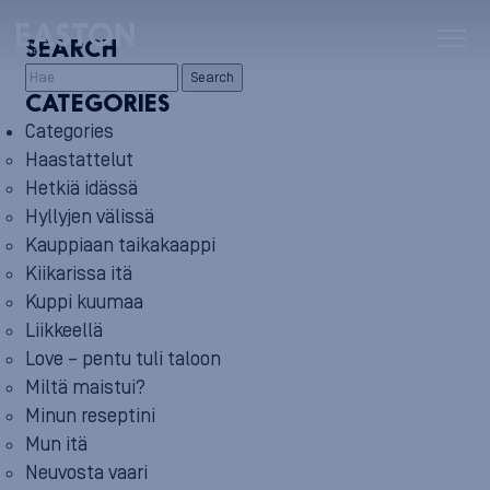
SEARCH
Search
CATEGORIES
Categories
Haastattelut
Hetkiä idässä
Hyllyjen välissä
Kauppiaan taikakaappi
Kiikarissa itä
Kuppi kuumaa
Liikkeellä
Love – pentu tuli taloon
Miltä maistui?
Minun reseptini
Mun itä
Neuvosta vaari