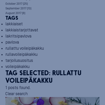
October 2017
(25)
September 2017
(13)
August 2017
(9)
TAGS
lakkiaiset
lakkiaistarjottavat
lakritsipavlova
pavlova
rullattu voileipäkakku
rullavoileipäkakku
tarjoilusuositus
voileipäkakku
TAG SELECTED:
RULLATTU
VOILEIPÄKAKKU
1 posts found.
Clear search