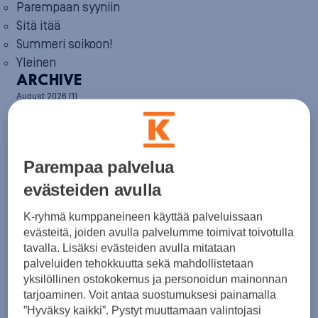
Parempaan syyniin
Sitä itää
Summeri soikoon!
Yleinen
ARCHIVE
August 2026
(1)
July 2026
(6)
June 2026
(6)
May 2026
(8)
April 2026
(9)
Parempaa palvelua
March 2026
(8)
February 2026
(5)
evästeiden avulla
January 2026
(6)
December 2025
(8)
K-ryhmä kumppaneineen käyttää palveluissaan
November 2025
(7)
evästeitä, joiden avulla palvelumme toimivat toivotulla
October 2025
(8)
tavalla. Lisäksi evästeiden avulla mitataan
September 2025
(5)
palveluiden tehokkuutta sekä mahdollistetaan
August 2025
(6)
yksilöllinen ostokokemus ja personoidun mainonnan
July 2025
(7)
tarjoaminen. Voit antaa suostumuksesi painamalla
June 2025
(7)
”Hyväksy kaikki”. Pystyt muuttamaan valintojasi
May 2025
(6)