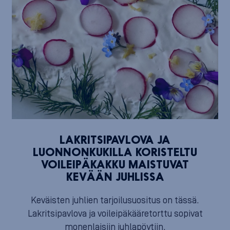
LAKRITSIPAVLOVA JA
LUONNONKUKILLA KORISTELTU
VOILEIPÄKAKKU MAISTUVAT
KEVÄÄN JUHLISSA
Keväisten juhlien tarjoilusuositus on tässä.
Lakritsipavlova ja voileipäkääretorttu sopivat
monenlaisiin juhlapöytiin.