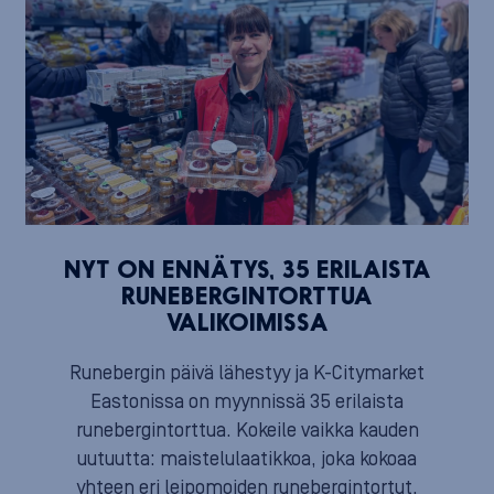
NYT ON ENNÄTYS, 35 ERILAISTA
RUNEBERGINTORTTUA
VALIKOIMISSA
Runebergin päivä lähestyy ja K-Citymarket
Eastonissa on myynnissä 35 erilaista
runebergintorttua. Kokeile vaikka kauden
uutuutta: maistelulaatikkoa, joka kokoaa
yhteen eri leipomoiden runebergintortut.