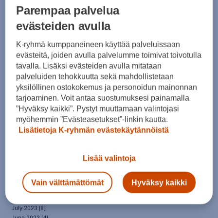
April 2025
(7)
Parempaa palvelua
March 2025
(7)
evästeiden avulla
February 2025
(6)
January 2025
(8)
December 2024
(6)
K-ryhmä kumppaneineen käyttää palveluissaan
November 2024
(10)
evästeitä, joiden avulla palvelumme toimivat toivotulla
October 2024
(8)
tavalla. Lisäksi evästeiden avulla mitataan
September 2024
(4)
palveluiden tehokkuutta sekä mahdollistetaan
August 2024
(6)
yksilöllinen ostokokemus ja personoidun mainonnan
July 2024
(5)
tarjoaminen. Voit antaa suostumuksesi painamalla
June 2024
(5)
”Hyväksy kaikki”. Pystyt muuttamaan valintojasi
May 2024
(7)
myöhemmin ”Evästeasetukset”-linkin kautta.
April 2024
(3)
Lisätietoja K-ryhmän evästekäytännöistä
March 2024
(5)
February 2024
(4)
January 2024
(7)
Lisää valintoja
December 2023
(5)
November 2023
(5)
October 2023
(7)
Vain välttämättömät
Hyväksy kaikki
September 2023
(5)
August 2023
(5)
July 2023
(8)