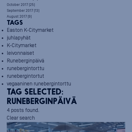
October 2017
(25)
September 2017
(13)
August 2017
(9)
TAGS
Easton K-Citymarket
juhlapyhät
K-Citymarket
leivonnaiset
Runeberginpäivä
runebergintorttu
runebergintortut
vegaaninen runebergintorttu
TAG SELECTED:
RUNEBERGINPÄIVÄ
4 posts found.
Clear search