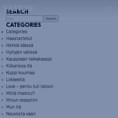
SEARCH
Search
CATEGORIES
Categories
Haastattelut
Hetkiä idässä
Hyllyjen välissä
Kauppiaan taikakaappi
Kiikarissa itä
Kuppi kuumaa
Liikkeellä
Love – pentu tuli taloon
Miltä maistui?
Minun reseptini
Mun itä
Neuvosta vaari