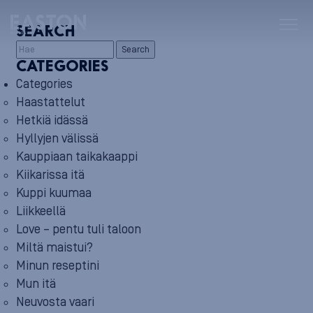
SEARCH
Search
CATEGORIES
Categories
Haastattelut
Hetkiä idässä
Hyllyjen välissä
Kauppiaan taikakaappi
Kiikarissa itä
Kuppi kuumaa
Liikkeellä
Love – pentu tuli taloon
Miltä maistui?
Minun reseptini
Mun itä
Neuvosta vaari