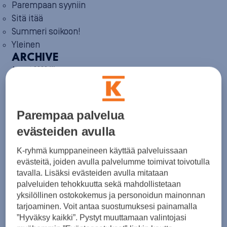
Parempaan syyniin
Sitä itää
Summeri soikoon!
Yleinen
ARCHIVE
August 2026
(1)
July 2026
(6)
June 2026
(6)
May 2026
(8)
April 2026
(9)
Parempaa palvelua
March 2026
(8)
evästeiden avulla
February 2026
(5)
January 2026
(6)
K-ryhmä kumppaneineen käyttää palveluissaan
December 2025
(8)
November 2025
(7)
evästeitä, joiden avulla palvelumme toimivat toivotulla
October 2025
(8)
tavalla. Lisäksi evästeiden avulla mitataan
September 2025
(5)
palveluiden tehokkuutta sekä mahdollistetaan
August 2025
(6)
yksilöllinen ostokokemus ja personoidun mainonnan
July 2025
(7)
tarjoaminen. Voit antaa suostumuksesi painamalla
June 2025
(7)
”Hyväksy kaikki”. Pystyt muuttamaan valintojasi
May 2025
(6)