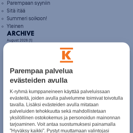
Parempaan syyniin
Sitä itää
Summeri soikoon!
Yleinen
ARCHIVE
August 2026
(1)
July 2026
(6)
June 2026
(6)
May 2026
(8)
April 2026
(9)
Parempaa palvelua
March 2026
(8)
February 2026
(5)
evästeiden avulla
January 2026
(6)
December 2025
(8)
K-ryhmä kumppaneineen käyttää palveluissaan
November 2025
(7)
evästeitä, joiden avulla palvelumme toimivat toivotulla
October 2025
(8)
tavalla. Lisäksi evästeiden avulla mitataan
September 2025
(5)
palveluiden tehokkuutta sekä mahdollistetaan
August 2025
(6)
yksilöllinen ostokokemus ja personoidun mainonnan
July 2025
(7)
June 2025
(7)
tarjoaminen. Voit antaa suostumuksesi painamalla
May 2025
(6)
”Hyväksy kaikki”. Pystyt muuttamaan valintojasi