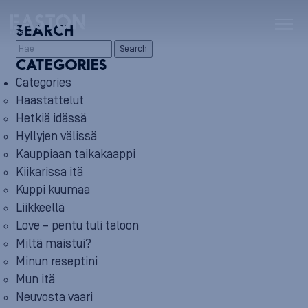
SEARCH
Search
CATEGORIES
Categories
Haastattelut
Hetkiä idässä
Hyllyjen välissä
Kauppiaan taikakaappi
Kiikarissa itä
Kuppi kuumaa
Liikkeellä
Love – pentu tuli taloon
Miltä maistui?
Minun reseptini
Mun itä
Neuvosta vaari