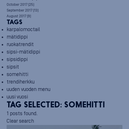
October 2017
(25)
September 2017
(13)
August 2017
(9)
TAGS
karpalomoctail
mätidippi
ruokatrendit
sipsi-mätidippi
sipsidippi
sipsit
somehitti
trendiherkku
uuden vuoden menu
uusi vuosi
TAG SELECTED:
SOMEHITTI
1 posts found.
Clear search