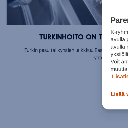
Pare
K-ryhm
TURKINHOITO ON TÄRKEÄ 
avulla 
avulla
Turkin pesu tai kynsien leikkkuu Eastonin Mustis
yksilö
yhteydessä saa 
Voit a
muutta
Lisät
Lisää 