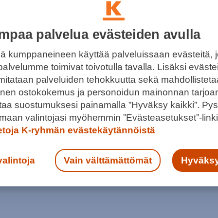
mpaa palvelua evästeiden avulla
ä kumppaneineen käyttää palveluissaan evästeitä, 
OSA KOIRAN HYVINVOINTIA
palvelumme toimivat toivotulla tavalla. Lisäksi eväst
 mitataan palveluiden tehokkuutta sekä mahdollistet
sa ja Mirrissä on koiralle kiva kokemus, sillä sen
llinen ostokokemus ja personoidun mainonnan tarjoa
paljon herkkuja.
ntaa suostumuksesi painamalla ”Hyväksy kaikki”. Pys
maan valintojasi myöhemmin ”Evästeasetukset”-linki
ietoja K-ryhmän evästekäytännöistä
valintoja
Vain välttämättömät
Hyväksy