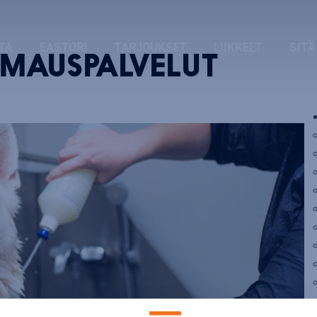
TA
EASTORI
TARJOUKSET
LIIKKEET
SITÄ
MMAUSPALVELUT