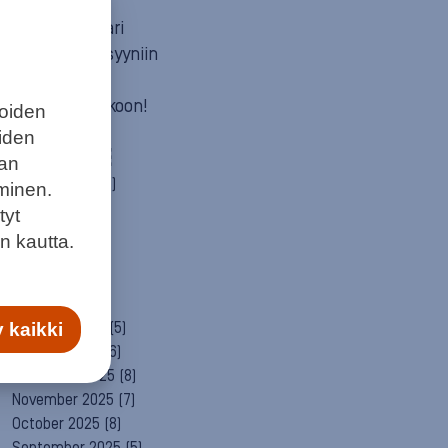
Mun itä
Neuvosta vaari
Parempaan syyniin
Sitä itää
Summeri soikoon!
joiden
Yleinen
eiden
ARCHIVE
aan
August 2026
(2)
minen.
July 2026
(6)
tyt
June 2026
(6)
n kautta.
May 2026
(8)
April 2026
(9)
March 2026
(8)
February 2026
(5)
 kaikki
January 2026
(6)
December 2025
(8)
November 2025
(7)
October 2025
(8)