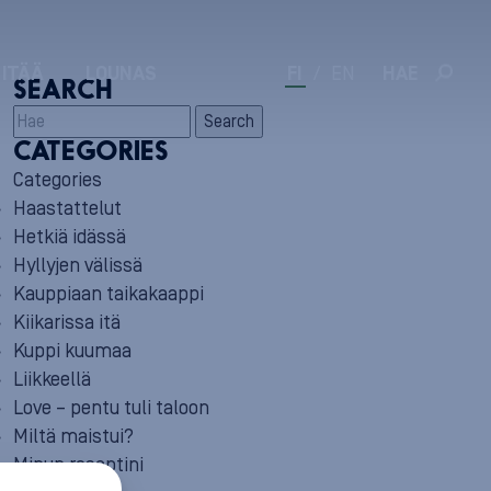
 ITÄÄ
LOUNAS
FI
/
EN
HAE
SEARCH
Search
CATEGORIES
Categories
Haastattelut
Hetkiä idässä
Hyllyjen välissä
Kauppiaan taikakaappi
Kiikarissa itä
Kuppi kuumaa
Liikkeellä
Love – pentu tuli taloon
Miltä maistui?
Minun reseptini