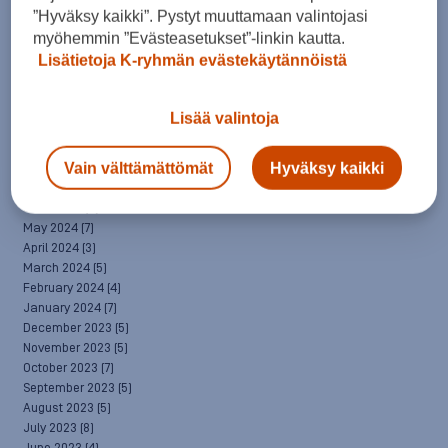
April 2025
(7)
”Hyväksy kaikki”. Pystyt muuttamaan valintojasi
March 2025
(7)
myöhemmin ”Evästeasetukset”-linkin kautta.
February 2025
(6)
Lisätietoja K-ryhmän evästekäytännöistä
January 2025
(8)
December 2024
(6)
November 2024
(10)
Lisää valintoja
October 2024
(8)
September 2024
(4)
Vain välttämättömät
Hyväksy kaikki
August 2024
(6)
July 2024
(5)
June 2024
(5)
May 2024
(7)
April 2024
(3)
March 2024
(5)
February 2024
(4)
January 2024
(7)
December 2023
(5)
November 2023
(5)
October 2023
(7)
September 2023
(5)
August 2023
(5)
July 2023
(8)