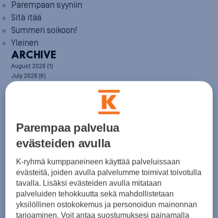
Parempaan syyniin
Sitä itää
Summeri soikoon!
Yleinen
ARCHIVE
August 2026
(1)
July 2026
(6)
June 2026
(6)
May 2026
(8)
April 2026
(9)
March 2026
(8)
February 2026
(5)
Parempaa palvelua
January 2026
(6)
evästeiden avulla
December 2025
(8)
November 2025
(7)
K-ryhmä kumppaneineen käyttää palveluissaan
October 2025
(8)
evästeitä, joiden avulla palvelumme toimivat toivotulla
September 2025
(5)
tavalla. Lisäksi evästeiden avulla mitataan
August 2025
(6)
July 2025
(7)
palveluiden tehokkuutta sekä mahdollistetaan
June 2025
(7)
yksilöllinen ostokokemus ja personoidun mainonnan
May 2025
(6)
tarjoaminen. Voit antaa suostumuksesi painamalla