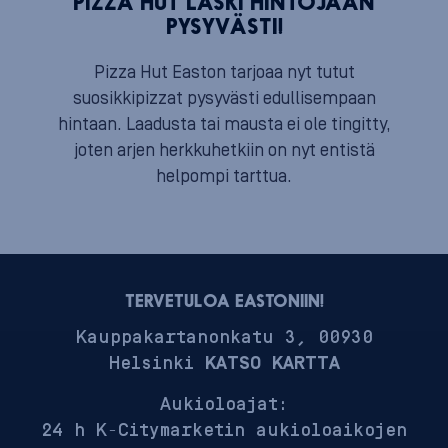
PIZZA HUT LASKI HINTOJAAN
PYSYVÄSTI!
Pizza Hut Easton tarjoaa nyt tutut
suosikkipizzat pysyvästi edullisempaan
hintaan. Laadusta tai mausta ei ole tingitty,
joten arjen herkkuhetkiin on nyt entistä
helpompi tarttua.
TERVETULOA EASTONIIN!
Kauppakartanonkatu 3, 00930
Helsinki
KATSO KARTTA
Aukioloajat:
24 h K-Citymarketin aukioloaikojen