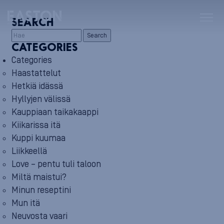
SEARCH
Search
CATEGORIES
Categories
Haastattelut
Hetkiä idässä
Hyllyjen välissä
Kauppiaan taikakaappi
Kiikarissa itä
Kuppi kuumaa
Liikkeellä
Love – pentu tuli taloon
Miltä maistui?
Minun reseptini
Mun itä
Neuvosta vaari