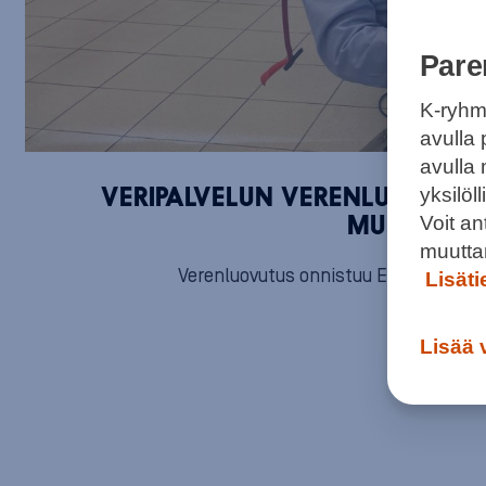
Pare
K-ryhm
avulla 
avulla
yksilö
VERIPALVELUN VERENLUOVUTUSP
Voit a
MUKAAN A
muutta
Verenluovutus onnistuu Eastonissa se
Lisät
Lisää 