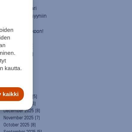
Mun itä
Neuvosta vaari
Parempaan syyniin
Sitä itää
joiden
Summeri soikoon!
eiden
Yleinen
aan
ARCHIVE
minen.
August 2026
(1)
tyt
July 2026
(6)
n kautta.
June 2026
(6)
May 2026
(8)
April 2026
(9)
March 2026
(8)
 kaikki
February 2026
(5)
January 2026
(6)
December 2025
(8)
November 2025
(7)
October 2025
(8)