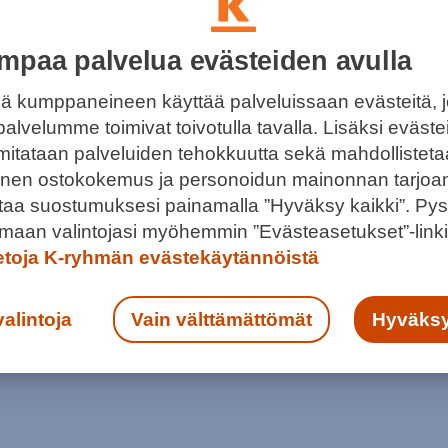
mpaa palvelua evästeiden avulla
ä kumppaneineen käyttää palveluissaan evästeitä, 
palvelumme toimivat toivotulla tavalla. Lisäksi eväst
 mitataan palveluiden tehokkuutta sekä mahdollistet
llinen ostokokemus ja personoidun mainonnan tarjoa
ISTE TOIMII EASTONISSA: TULE
ntaa suostumuksesi painamalla ”Hyväksy kaikki”. Pys
UTTAMAAN!
maan valintojasi myöhemmin ”Evästeasetukset”-linki
uraavan kerran perjantaina 21.4.2023.
ietoja K-ryhmän evästekäytännöistä
valintoja
Vain välttämättömät
Hyväksy