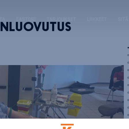
TA
EASTORI
TARJOUKSET
LIIKKEET
SITÄ
ENLUOVUTUS