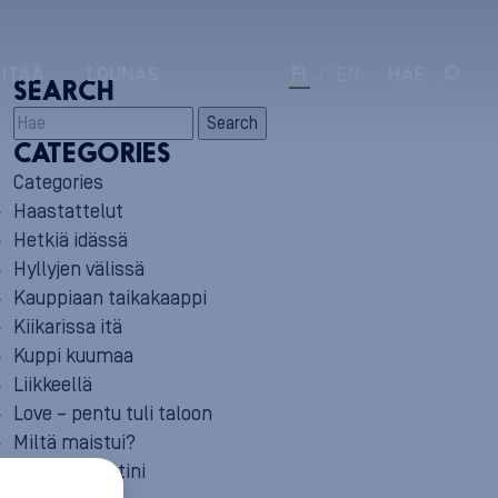
 ITÄÄ
LOUNAS
FI
/
EN
HAE
SEARCH
Search
CATEGORIES
Categories
Haastattelut
Hetkiä idässä
Hyllyjen välissä
Kauppiaan taikakaappi
Kiikarissa itä
Kuppi kuumaa
Liikkeellä
Love – pentu tuli taloon
Miltä maistui?
Minun reseptini