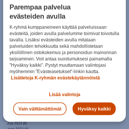
April 2025
(7)
Parempaa palvelua
March 2025
(7)
February 2025
(6)
evästeiden avulla
January 2025
(8)
December 2024
(6)
K-ryhmä kumppaneineen käyttää palveluissaan
November 2024
(10)
evästeitä, joiden avulla palvelumme toimivat toivotulla
October 2024
(8)
tavalla. Lisäksi evästeiden avulla mitataan
September 2024
(4)
palveluiden tehokkuutta sekä mahdollistetaan
August 2024
(6)
yksilöllinen ostokokemus ja personoidun mainonnan
July 2024
(5)
tarjoaminen. Voit antaa suostumuksesi painamalla
June 2024
(5)
”Hyväksy kaikki”. Pystyt muuttamaan valintojasi
May 2024
(7)
myöhemmin ”Evästeasetukset”-linkin kautta.
April 2024
(3)
March 2024
(5)
Lisätietoja K-ryhmän evästekäytännöistä
February 2024
(4)
January 2024
(7)
Lisää valintoja
December 2023
(5)
November 2023
(5)
October 2023
(7)
Vain välttämättömät
Hyväksy kaikki
September 2023
(5)
August 2023
(5)
July 2023
(8)