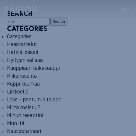
SEARCH
Search
CATEGORIES
Categories
Haastattelut
Hetkiä idässä
Hyllyjen välissä
Kauppiaan taikakaappi
Kiikarissa itä
Kuppi kuumaa
Liikkeellä
Love – pentu tuli taloon
Miltä maistui?
Minun reseptini
Mun itä
Neuvosta vaari