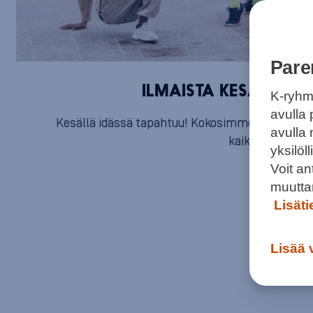
Pare
ILMAISTA KESÄTEKEM
K-ryhm
avulla 
Kesällä idässä tapahtuu! Kokosimme listan Itä-
avulla
kaikille avoimi
yksilö
Voit a
muutta
Lisät
Lisää 