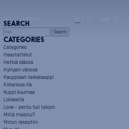
 ITÄÄ
LOUNAS
FI
/
EN
HAE
SEARCH
Search
CATEGORIES
Categories
Haastattelut
Hetkiä idässä
Hyllyjen välissä
Kauppiaan taikakaappi
Kiikarissa itä
Kuppi kuumaa
Liikkeellä
Love – pentu tuli taloon
Miltä maistui?
Minun reseptini