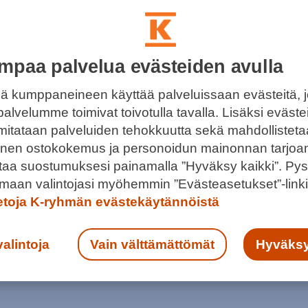
mpaa palvelua evästeiden avulla
ISTÄ ITÄ-HELSINGISSÄ
ä kumppaneineen käyttää palveluissaan evästeitä, 
palvelumme toimivat toivotulla tavalla. Lisäksi eväst
Helsingin parhaista kesätapahtumista, jotka ovat
 mitataan palveluiden tehokkuutta sekä mahdollistet
a ja maksuttomia.
llinen ostokokemus ja personoidun mainonnan tarjoa
ntaa suostumuksesi painamalla ”Hyväksy kaikki”. Pys
maan valintojasi myöhemmin ”Evästeasetukset”-linki
ietoja K-ryhmän evästekäytännöistä
valintoja
Vain välttämättömät
Hyväksy