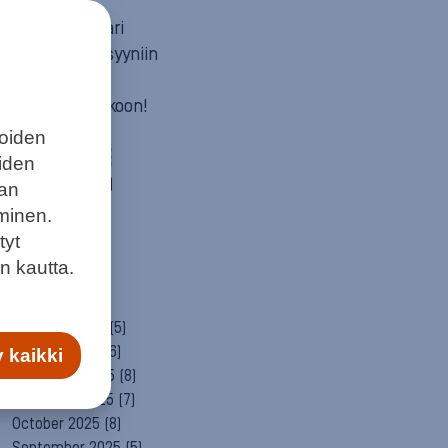
Mun itä
Neuvosta vaari
Parempaan syyniin
Sitä itää
Summeri soikoon!
Yleinen
joiden
ARCHIVE
eiden
August 2026
(1)
aan
July 2026
(6)
minen.
June 2026
(6)
tyt
May 2026
(8)
n kautta.
April 2026
(9)
March 2026
(8)
February 2026
(5)
January 2026
(6)
 kaikki
December 2025
(8)
November 2025
(7)
October 2025
(8)