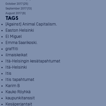
October 2017
(25)
September 2017
(13)
August 2017
(9)
TAGS
[Against] Animal Capitalism.
Easton Helsinki
El Miguel
Emma Saarikoski.
graffiti
ilmaiskeikat
Itä-Helsingin kesätapahtumat
Itä-Helsinki
Itis
Itis tapahtumat
Karim B
Kauko Röyhkä
kaupunkitanssit
Kesäperjantait