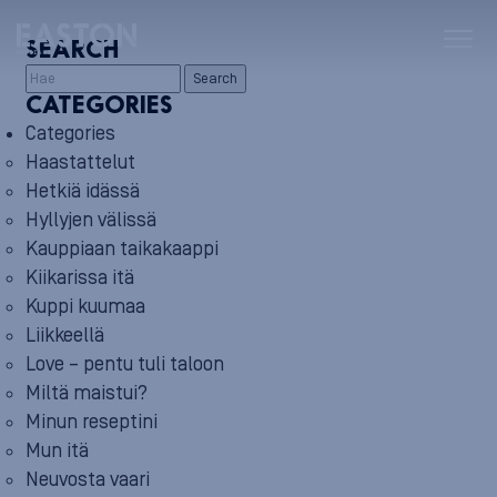
SEARCH
Search
CATEGORIES
Categories
Haastattelut
Hetkiä idässä
Hyllyjen välissä
Kauppiaan taikakaappi
Kiikarissa itä
Kuppi kuumaa
Liikkeellä
Love – pentu tuli taloon
Miltä maistui?
Minun reseptini
Mun itä
Neuvosta vaari