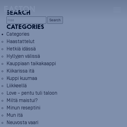
SEARCH
Search
CATEGORIES
Categories
Haastattelut
Hetkiä idässä
Hyllyjen välissä
Kauppiaan taikakaappi
Kiikarissa itä
Kuppi kuumaa
Liikkeellä
Love – pentu tuli taloon
Miltä maistui?
Minun reseptini
Mun itä
Neuvosta vaari