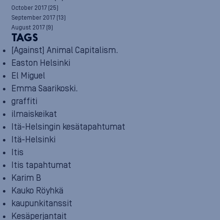
October 2017
(25)
September 2017
(13)
August 2017
(9)
TAGS
[Against] Animal Capitalism.
Easton Helsinki
El Miguel
Emma Saarikoski.
graffiti
ilmaiskeikat
Itä-Helsingin kesätapahtumat
Itä-Helsinki
Itis
Itis tapahtumat
Karim B
Kauko Röyhkä
kaupunkitanssit
Kesäperjantait