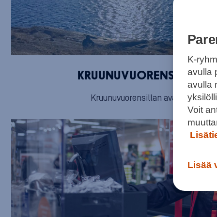
Pare
K-ryhm
avulla 
KRUUNUVUORENSILTAA LU
avulla
yksilö
Kruunuvuorensillan avautuminen y
Voit a
muutta
Lisät
Lisää 