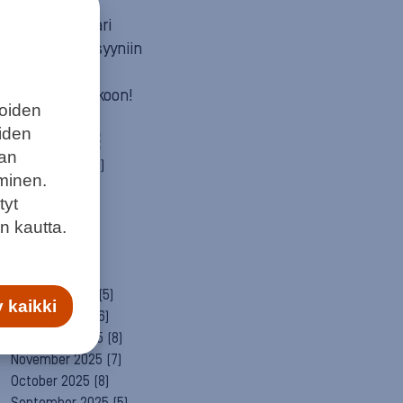
Mun itä
Neuvosta vaari
Parempaan syyniin
Sitä itää
Summeri soikoon!
joiden
Yleinen
eiden
ARCHIVE
aan
August 2026
(2)
minen.
July 2026
(6)
tyt
June 2026
(6)
n kautta.
May 2026
(8)
April 2026
(9)
March 2026
(8)
February 2026
(5)
 kaikki
January 2026
(6)
December 2025
(8)
November 2025
(7)
October 2025
(8)