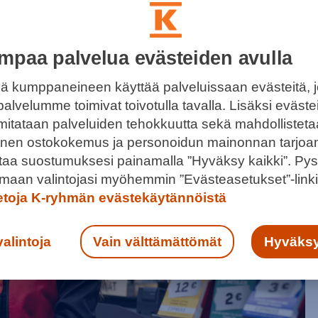
mpaa palvelua evästeiden avulla
ä kumppaneineen käyttää palveluissaan evästeitä, 
palvelumme toimivat toivotulla tavalla. Lisäksi eväst
ONTOON, ITÄ-HELSINKIIN
 mitataan palveluiden tehokkuutta sekä mahdollistet
llinen ostokokemus ja personoidun mainonnan tarjoa
hdisti Laajasalon kantakaupunkiin.
ntaa suostumuksesi painamalla ”Hyväksy kaikki”. Pys
maan valintojasi myöhemmin ”Evästeasetukset”-linki
ietoja K-ryhmän evästekäytännöistä
valintoja
Vain välttämättömät
Hyväksy