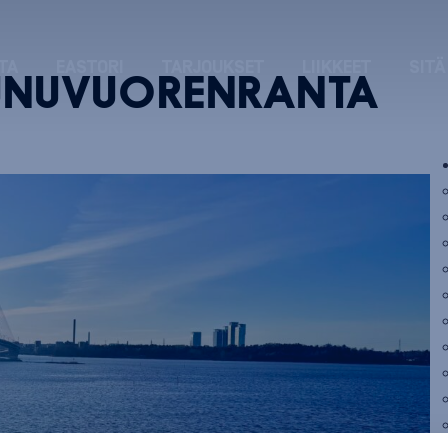
TA
EASTORI
TARJOUKSET
LIIKKEET
SITÄ
UNUVUORENRANTA