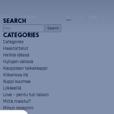
 ITÄÄ
LOUNAS
FI
/
EN
HAE
SEARCH
Search
CATEGORIES
Categories
Haastattelut
Hetkiä idässä
Hyllyjen välissä
Kauppiaan taikakaappi
Kiikarissa itä
Kuppi kuumaa
Liikkeellä
Love – pentu tuli taloon
Miltä maistui?
Minun reseptini