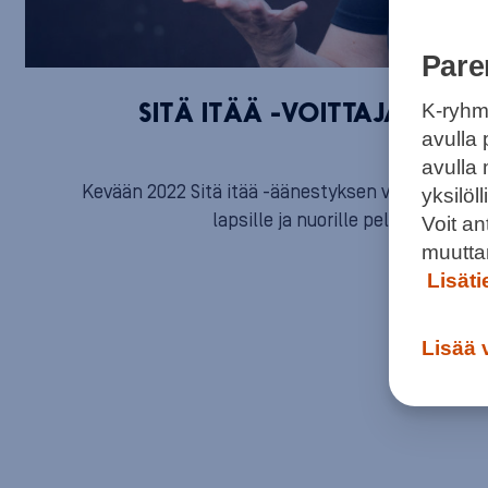
Pare
K-ryhm
SITÄ ITÄÄ -VOITTAJA FC K
avulla 
TUNNE
avulla
Kevään 2022 Sitä itää -äänestyksen voittanut FC
yksilö
lapsille ja nuorille pelaamisen o
Voit a
muutta
Lisät
Lisää 