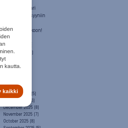
Mun itä
Neuvosta vaari
Parempaan syyniin
Sitä itää
joiden
Summeri soikoon!
eiden
Yleinen
aan
ARCHIVE
minen.
August 2026
(2)
tyt
July 2026
(6)
n kautta.
June 2026
(6)
May 2026
(8)
April 2026
(9)
March 2026
(8)
 kaikki
February 2026
(5)
January 2026
(6)
December 2025
(8)
November 2025
(7)
October 2025
(8)