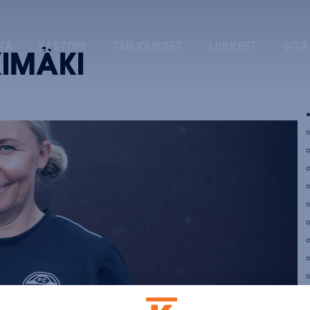
TA
EASTORI
TARJOUKSET
LIIKKEET
SITÄ
IMÄKI