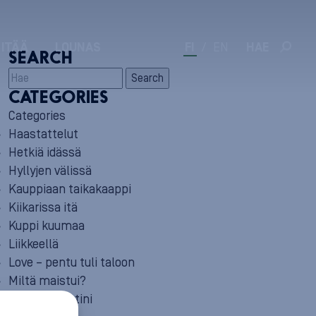
 ITÄÄ
LOUNAS
FI
/
EN
HAE
SEARCH
Search
CATEGORIES
Categories
Haastattelut
Hetkiä idässä
Hyllyjen välissä
Kauppiaan taikakaappi
Kiikarissa itä
Kuppi kuumaa
Liikkeellä
Love – pentu tuli taloon
Miltä maistui?
Minun reseptini