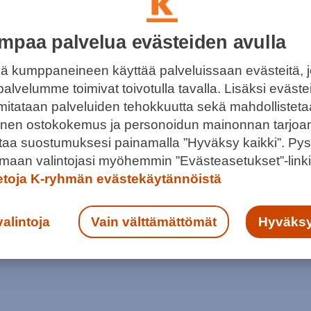
mpaa palvelua evästeiden avulla
ä kumppaneineen käyttää palveluissaan evästeitä, 
ONTU OPETTAA PELIN OHESSA
palvelumme toimivat toivotulla tavalla. Lisäksi eväst
TAITOJA
 mitataan palveluiden tehokkuutta sekä mahdollistet
 Kontu tunnetaan kasvattajaseurana, joka opettaa
llinen ostokokemus ja personoidun mainonnan tarjoa
hessa myös tärkeitä elämäntaitoja.
ntaa suostumuksesi painamalla ”Hyväksy kaikki”. Pys
maan valintojasi myöhemmin ”Evästeasetukset”-linki
ietoja K-ryhmän evästekäytännöistä
valintoja
Vain välttämättömät
Hyväksy