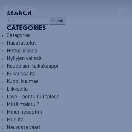
SEARCH
Search
CATEGORIES
Categories
Haastattelut
Hetkiä idässä
Hyllyjen välissä
Kauppiaan taikakaappi
Kiikarissa itä
Kuppi kuumaa
Liikkeellä
Love – pentu tuli taloon
Miltä maistui?
Minun reseptini
Mun itä
Neuvosta vaari