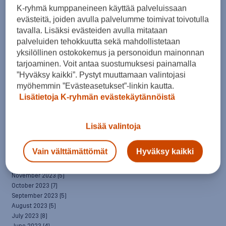
April 2025
(7)
K-ryhmä kumppaneineen käyttää palveluissaan
March 2025
(7)
evästeitä, joiden avulla palvelumme toimivat toivotulla
February 2025
(6)
tavalla. Lisäksi evästeiden avulla mitataan
January 2025
(8)
palveluiden tehokkuutta sekä mahdollistetaan
December 2024
(6)
yksilöllinen ostokokemus ja personoidun mainonnan
November 2024
(10)
tarjoaminen. Voit antaa suostumuksesi painamalla
October 2024
(8)
”Hyväksy kaikki”. Pystyt muuttamaan valintojasi
September 2024
(4)
August 2024
(6)
myöhemmin ”Evästeasetukset”-linkin kautta.
July 2024
(5)
Lisätietoja K-ryhmän evästekäytännöistä
June 2024
(5)
May 2024
(7)
April 2024
(3)
Lisää valintoja
March 2024
(5)
February 2024
(4)
Vain välttämättömät
Hyväksy kaikki
January 2024
(7)
December 2023
(5)
November 2023
(5)
October 2023
(7)
September 2023
(5)
August 2023
(5)
July 2023
(8)