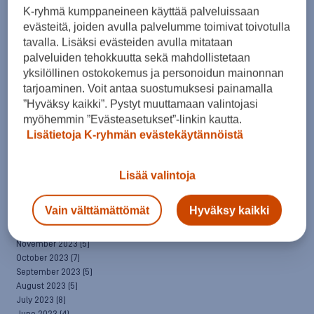
April 2025
(7)
K-ryhmä kumppaneineen käyttää palveluissaan
March 2025
(7)
evästeitä, joiden avulla palvelumme toimivat toivotulla
February 2025
(6)
tavalla. Lisäksi evästeiden avulla mitataan
January 2025
(8)
palveluiden tehokkuutta sekä mahdollistetaan
December 2024
(6)
yksilöllinen ostokokemus ja personoidun mainonnan
November 2024
(10)
tarjoaminen. Voit antaa suostumuksesi painamalla
October 2024
(8)
”Hyväksy kaikki”. Pystyt muuttamaan valintojasi
September 2024
(4)
August 2024
(6)
myöhemmin ”Evästeasetukset”-linkin kautta.
July 2024
(5)
Lisätietoja K-ryhmän evästekäytännöistä
June 2024
(5)
May 2024
(7)
April 2024
(3)
Lisää valintoja
March 2024
(5)
February 2024
(4)
Vain välttämättömät
Hyväksy kaikki
January 2024
(7)
December 2023
(5)
November 2023
(5)
October 2023
(7)
September 2023
(5)
August 2023
(5)
July 2023
(8)