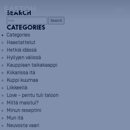
SEARCH
Search
CATEGORIES
Categories
Haastattelut
Hetkiä idässä
Hyllyjen välissä
Kauppiaan taikakaappi
Kiikarissa itä
Kuppi kuumaa
Liikkeellä
Love – pentu tuli taloon
Miltä maistui?
Minun reseptini
Mun itä
Neuvosta vaari