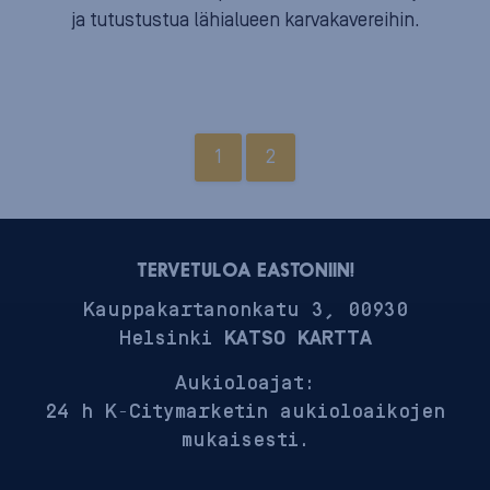
ja tutustustua lähialueen karvakavereihin.
1
2
TERVETULOA EASTONIIN!
Kauppakartanonkatu 3, 00930
Helsinki
KATSO KARTTA
Aukioloajat:
24 h K-Citymarketin aukioloaikojen
mukaisesti.