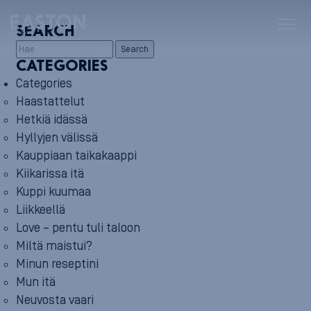
SEARCH
Search
CATEGORIES
Categories
Haastattelut
Hetkiä idässä
Hyllyjen välissä
Kauppiaan taikakaappi
Kiikarissa itä
Kuppi kuumaa
Liikkeellä
Love – pentu tuli taloon
Miltä maistui?
Minun reseptini
Mun itä
Neuvosta vaari