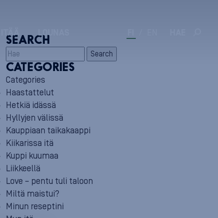
 ITÄÄ
LOUNAS
FI
/
EN
HAE
SEARCH
Search
CATEGORIES
Categories
Haastattelut
Hetkiä idässä
Hyllyjen välissä
Kauppiaan taikakaappi
Kiikarissa itä
Kuppi kuumaa
Liikkeellä
Love – pentu tuli taloon
Miltä maistui?
Minun reseptini