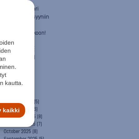
Mun itä
Neuvosta vaari
Parempaan syyniin
Sitä itää
Summeri soikoon!
Yleinen
joiden
ARCHIVE
eiden
August 2026
(1)
aan
July 2026
(6)
minen.
June 2026
(6)
tyt
May 2026
(8)
n kautta.
April 2026
(9)
March 2026
(8)
February 2026
(5)
January 2026
(6)
 kaikki
December 2025
(8)
November 2025
(7)
October 2025
(8)