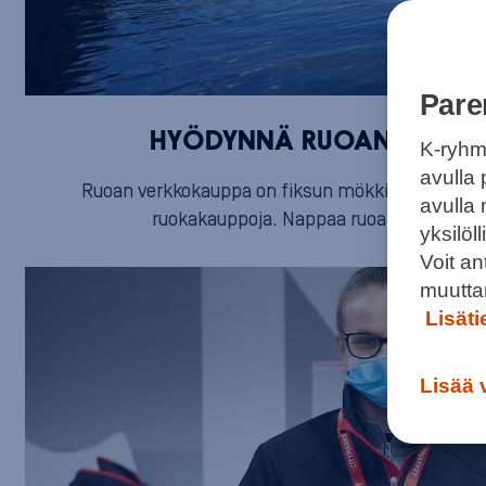
Pare
HYÖDYNNÄ RUOAN VERKKO
K-ryhm
avulla 
Ruoan verkkokauppa on fiksun mökkiläisen valint
avulla
ruokakauppoja. Nappaa ruoat mukaan Ea
yksilö
Voit a
muutta
Lisät
Lisää 