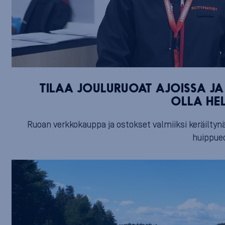
TILAA JOULURUOAT AJOISSA JA 
OLLA HE
Ruoan verkkokauppa ja ostokset valmiiksi keräiltynä
huippued