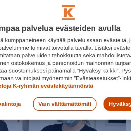
mpaa palvelua evästeiden avulla
KAUPPAA KESÄOSTOKSILLE
ä kumppaneineen käyttää palveluissaan evästeitä, 
palvelumme toimivat toivotulla tavalla. Lisäksi eväst
a, sillä noutopalvelu löytyy valtaosasta K-ryhmän
 mitataan palveluiden tehokkuutta sekä mahdollistet
stonista tai hyödynnä muita K-kauppoja.
llinen ostokokemus ja personoidun mainonnan tarjoa
ntaa suostumuksesi painamalla ”Hyväksy kaikki”. Pys
maan valintojasi myöhemmin ”Evästeasetukset”-linki
ietoja K-ryhmän evästekäytännöistä
valintoja
Vain välttämättömät
Hyväksy