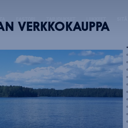
TA
EASTORI
TARJOUKSET
LIIKKEET
SITÄ
AN VERKKOKAUPPA