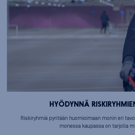
HYÖDYNNÄ RISKIRYHMIE
Riskiryhmiä pyritään huomioimaan monin eri tavoi
monessa kaupassa on tarjolla myö