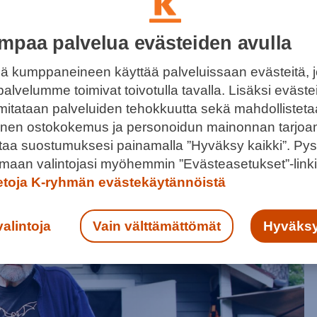
mpaa palvelua evästeiden avulla
ä kumppaneineen käyttää palveluissaan evästeitä, 
palvelumme toimivat toivotulla tavalla. Lisäksi eväst
 mitataan palveluiden tehokkuutta sekä mahdollistet
SALAPERÄISET SAARET?
llinen ostokokemus ja personoidun mainonnan tarjoa
in, joihin pääsee bussilla ja ilman venettä.
ntaa suostumuksesi painamalla ”Hyväksy kaikki”. Pys
maan valintojasi myöhemmin ”Evästeasetukset”-linki
ietoja K-ryhmän evästekäytännöistä
valintoja
Vain välttämättömät
Hyväksy