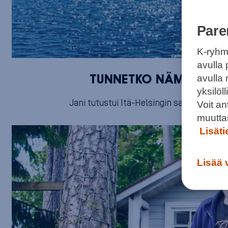
Pare
K-ryhm
avulla 
avulla
TUNNETKO NÄMÄ IDÄN 
yksilö
Jani tutustui Itä-Helsingin salaisiin saari
Voit a
muutta
Lisät
Lisää 