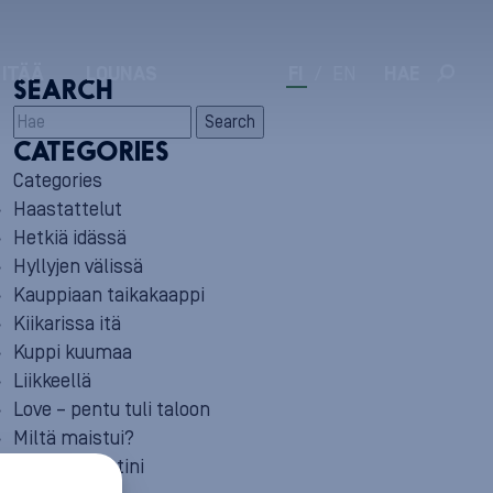
 ITÄÄ
LOUNAS
FI
/
EN
HAE
SEARCH
Search
CATEGORIES
Categories
Haastattelut
Hetkiä idässä
Hyllyjen välissä
Kauppiaan taikakaappi
Kiikarissa itä
Kuppi kuumaa
Liikkeellä
Love – pentu tuli taloon
Miltä maistui?
Minun reseptini