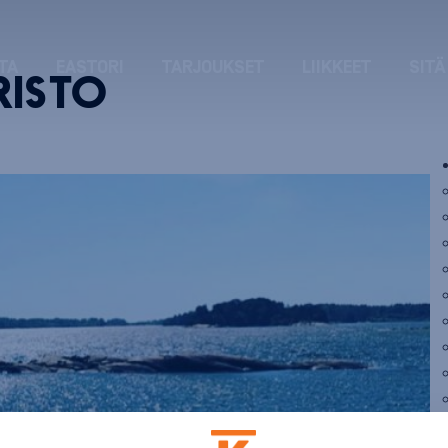
TA
EASTORI
TARJOUKSET
LIIKKEET
SITÄ
RISTO