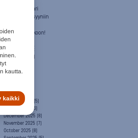
Mun itä
Neuvosta vaari
Parempaan syyniin
Sitä itää
joiden
Summeri soikoon!
eiden
Yleinen
aan
ARCHIVE
minen.
August 2026
(1)
tyt
July 2026
(6)
n kautta.
June 2026
(6)
May 2026
(8)
April 2026
(9)
March 2026
(8)
 kaikki
February 2026
(5)
January 2026
(6)
December 2025
(8)
November 2025
(7)
October 2025
(8)