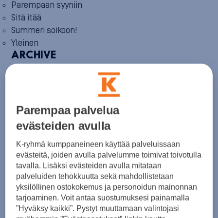
Parempaan syyniin
Sitä itää
Summeri soikoon!
Yleinen
ARCHIVE
August 2026
(1)
July 2026
(6)
June 2026
(6)
May 2026
(8)
April 2026
(9)
Parempaa palvelua
March 2026
(8)
evästeiden avulla
February 2026
(5)
January 2026
(6)
K-ryhmä kumppaneineen käyttää palveluissaan
December 2025
(8)
November 2025
(7)
evästeitä, joiden avulla palvelumme toimivat toivotulla
October 2025
(8)
tavalla. Lisäksi evästeiden avulla mitataan
September 2025
(5)
palveluiden tehokkuutta sekä mahdollistetaan
August 2025
(6)
yksilöllinen ostokokemus ja personoidun mainonnan
July 2025
(7)
tarjoaminen. Voit antaa suostumuksesi painamalla
June 2025
(7)
”Hyväksy kaikki”. Pystyt muuttamaan valintojasi
May 2025
(6)