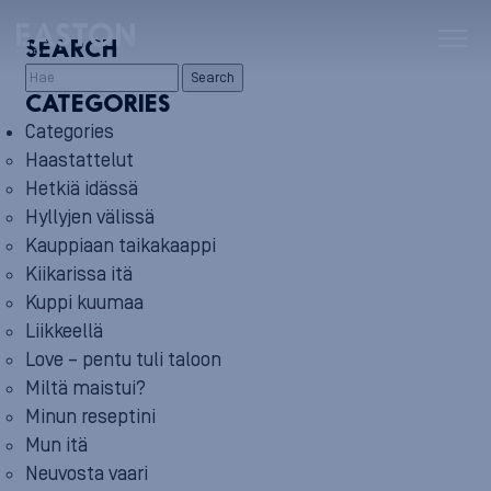
SEARCH
Search
CATEGORIES
Categories
Haastattelut
Hetkiä idässä
Hyllyjen välissä
Kauppiaan taikakaappi
Kiikarissa itä
Kuppi kuumaa
Liikkeellä
Love – pentu tuli taloon
Miltä maistui?
Minun reseptini
Mun itä
Neuvosta vaari