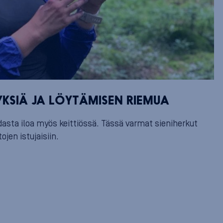
YKSIÄ JA LÖYTÄMISEN RIEMUA
asta iloa myös keittiössä. Tässä varmat sieniherkut
ojen istujaisiin.