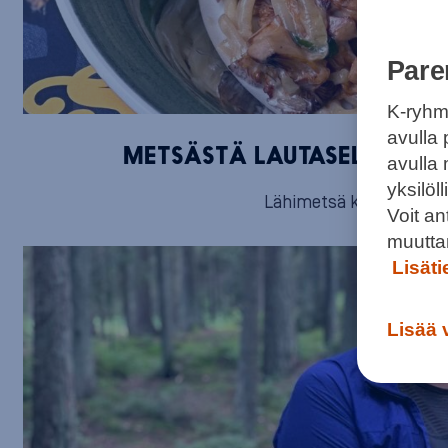
Pare
K-ryhm
avulla 
METSÄSTÄ LAUTASELLE: HEL
avulla
yksilö
Lähimetsä kutsuu sienire
Voit a
muutta
Lisät
Lisää 