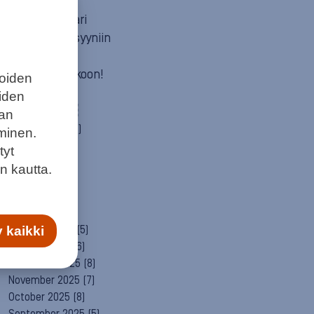
Mun itä
Neuvosta vaari
Parempaan syyniin
Sitä itää
Summeri soikoon!
joiden
Yleinen
eiden
ARCHIVE
aan
August 2026
(2)
minen.
July 2026
(6)
tyt
June 2026
(6)
n kautta.
May 2026
(8)
April 2026
(9)
March 2026
(8)
February 2026
(5)
 kaikki
January 2026
(6)
December 2025
(8)
November 2025
(7)
October 2025
(8)