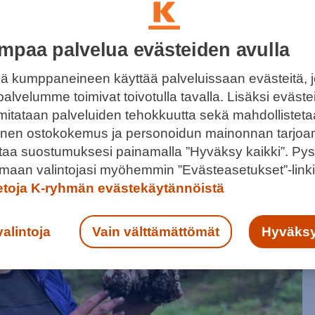
mpaa palvelua evästeiden avulla
ä kumppaneineen käyttää palveluissaan evästeitä, 
palvelumme toimivat toivotulla tavalla. Lisäksi eväst
PPO KANTTARELLI-TATTIPASTA
 mitataan palveluiden tehokkuutta sekä mahdollistet
llinen ostokokemus ja personoidun mainonnan tarjoa
tkelle, älä unohda koria.
ntaa suostumuksesi painamalla ”Hyväksy kaikki”. Pys
maan valintojasi myöhemmin ”Evästeasetukset”-linki
ietoja K-ryhmän evästekäytännöistä
valintoja
Vain välttämättömät
Hyväksy