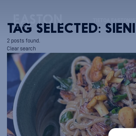
TIETOA EASTONIS
TAG SELECTED:
SIEN
2 posts found.
Clear search