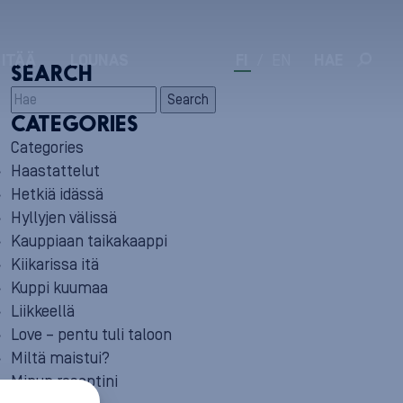
 ITÄÄ
LOUNAS
FI
/
EN
HAE
SEARCH
Search
CATEGORIES
Categories
Haastattelut
Hetkiä idässä
Hyllyjen välissä
Kauppiaan taikakaappi
Kiikarissa itä
Kuppi kuumaa
Liikkeellä
Love – pentu tuli taloon
Miltä maistui?
Minun reseptini