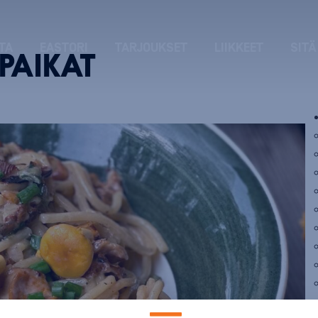
TA
EASTORI
TARJOUKSET
LIIKKEET
SITÄ
IPAIKAT